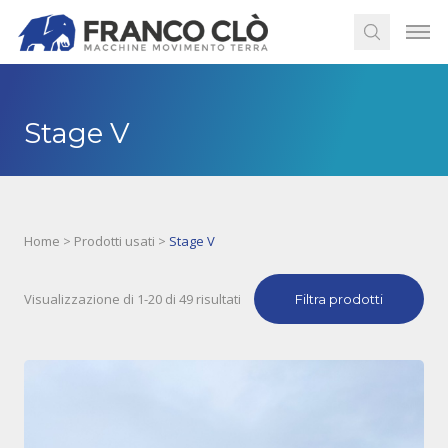
Stage V
Home
>
Prodotti usati
>
Stage V
Visualizzazione di 1-20 di 49 risultati
Filtra prodotti