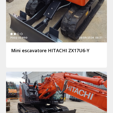
Mini escavatore HITACHI ZX17U6-Y