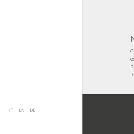
C
e
p
m
IT
EN
DE