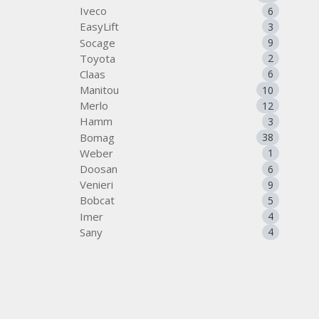
Iveco
6
EasyLift
3
Socage
9
Toyota
2
Claas
6
Manitou
10
Merlo
12
Hamm
3
Bomag
38
Weber
1
Doosan
6
Venieri
9
Bobcat
5
Imer
4
Sany
4