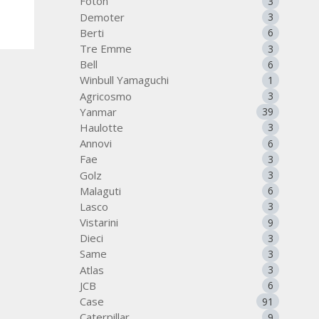
Foton
3
Demoter
3
Berti
6
Tre Emme
3
Bell
6
Winbull Yamaguchi
1
Agricosmo
3
Yanmar
39
Haulotte
3
Annovi
6
Fae
3
Golz
3
Malaguti
6
Lasco
3
Vistarini
9
Dieci
3
Same
3
Atlas
3
JCB
6
Case
91
Caterpillar
9