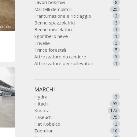
Lavori boschivi
8
Martelli demolitori
25
Frantumazione e riciclaggio
2
Benne spazzolatrici
3
Benne miscelatrici
1
Sgombero neve
1
Trivelle
3
Trince forestali
5
Attrezzature da cantiere
3
Attrezzature per sollevatori
1
MARCHI
Hydra
3
Hitachi
95
Kubota
173
Takeuchi
75
Fiat Kobelco
3
Zoomlion
10