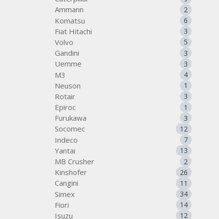
Ammann
2
Komatsu
6
Fiat Hitachi
3
Volvo
5
Gandini
3
Uemme
3
M3
4
Neuson
1
Rotair
3
Epiroc
1
Furukawa
3
Socomec
12
Indeco
7
Yantai
13
MB Crusher
2
Kinshofer
26
Cangini
11
Simex
34
Fiori
14
Isuzu
12