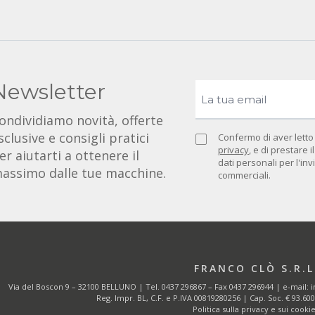
Newsletter
ondividiamo novità, offerte
sclusive e consigli pratici
Confermo di aver letto
privacy
, e di prestare 
er aiutarti a ottenere il
dati personali per l'in
assimo dalle tue macchine.
commerciali.
FRANCO CLÒ S.R.L
Via del Boscon 9 – 32100 BELLUNO | Tel.
0437 296867
– Fax 0437 296944 | e-mail:
i
Reg. Impr. BL, C.F. e P.IVA 00819280256 | Cap. Soc. € 93.600,0
Politica sulla privacy e sui cooki