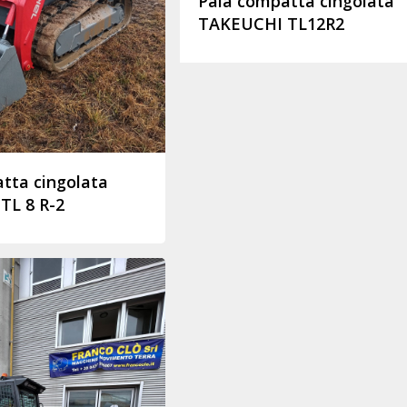
Pala compatta cingolata
TAKEUCHI TL12R2
tta cingolata
TL 8 R-2