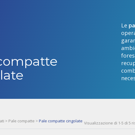
Le
pa
opera
garan
ambie
fores
 compatte
recup
comb
late
neces
ati
>
Pale compatte
>
Pale compatte cingolate
Visualizzazione di 1-5 di 5 ri