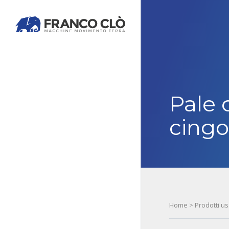
Pale
cingo
Home
>
Prodotti us