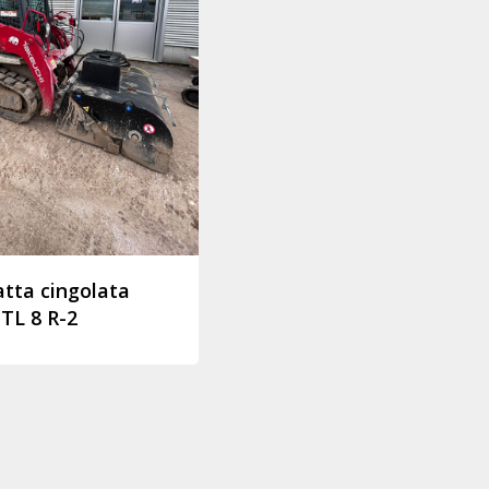
tta cingolata
TL 8 R-2