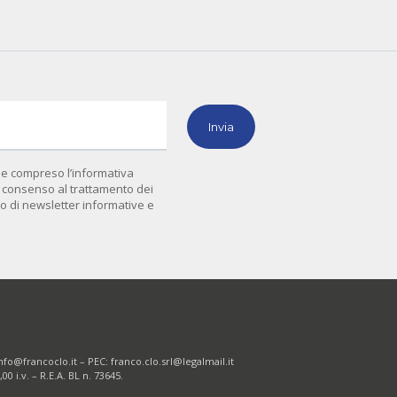
 e compreso l’informativa
il consenso al trattamento dei
vio di newsletter informative e
nfo@francoclo.it
– PEC:
franco.clo.srl@legalmail.it
0 i.v. – R.E.A. BL n. 73645.
e