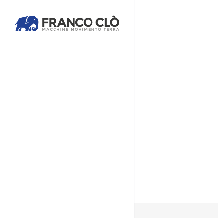
La no