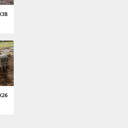
X38
X26