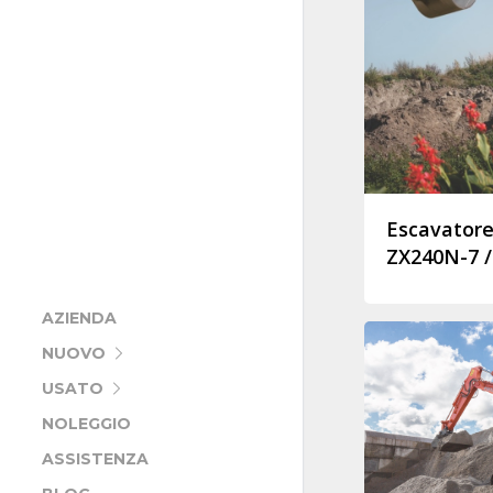
Escavatore
ZX240N-7 /
AZIENDA
NUOVO
USATO
NOLEGGIO
ASSISTENZA