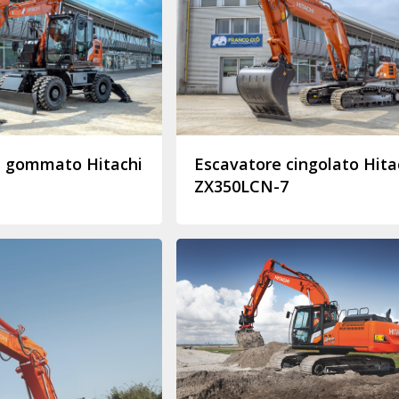
e gommato Hitachi
Escavatore cingolato Hita
ZX350LCN-7