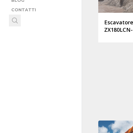
BLOG
CONTATTI
Escavatore
ZX180LCN-7