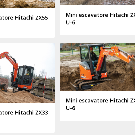
Mini escavatore Hitachi Z
atore Hitachi ZX55
U-6
Mini escavatore Hitachi Z
U-6
atore Hitachi ZX33