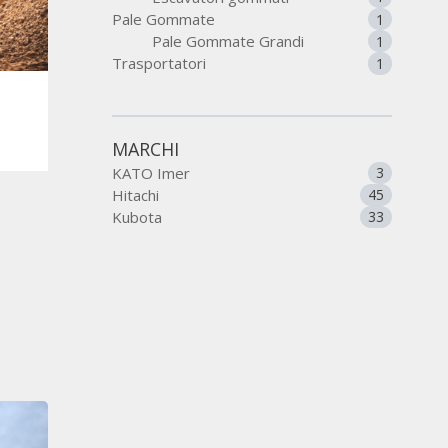
Pale Gommate
1
Pale Gommate Grandi
1
Trasportatori
1
MARCHI
KATO Imer
3
Hitachi
45
Kubota
33