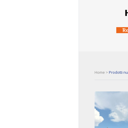
Home
>
Prodotti nu