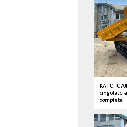
KATO IC70
cingolato 
completa