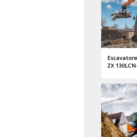
Escavatore
ZX 130LCN-