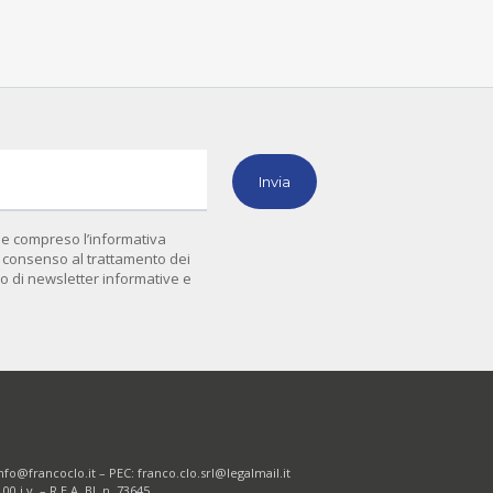
 e compreso l’informativa
il consenso al trattamento dei
vio di newsletter informative e
nfo@francoclo.it
– PEC:
franco.clo.srl@legalmail.it
0 i.v. – R.E.A. BL n. 73645.