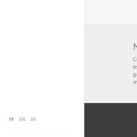
C
e
p
m
IT
EN
DE