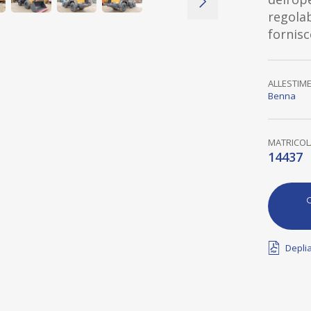
regolab
fornisc
ALLESTIM
Benna
MATRICOL
14437
C
Deplia