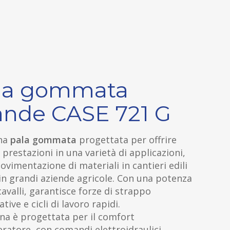
la gommata
ande CASE 721 G
na
pala gommata
progettata per offrire
 prestazioni in una varietà di applicazioni,
ovimentazione di materiali in cantieri edili
 in grandi aziende agricole. Con una potenza
cavalli, garantisce forze di strappo
ative e cicli di lavoro rapidi.
na è progettata per il comfort
eratore, con comandi elettroidraulici