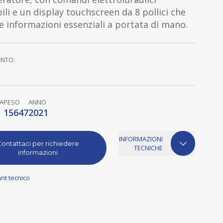
ili e un display touchscreen da 8 pollici che
e informazioni essenziali a portata di mano.
ENTO:
A
PESO
ANNO
15647
2021
INFORMAZIONI
ontattaci per richiedere
TECNICHE
informazioni
nt tecnico