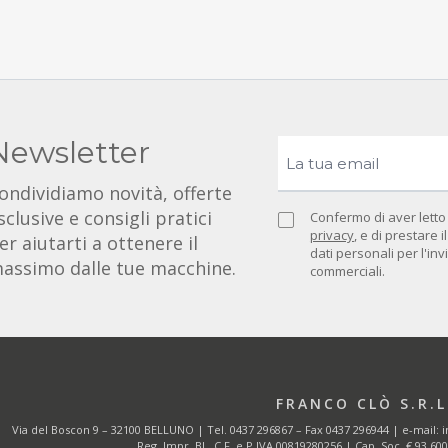
Newsletter
ondividiamo novità, offerte
sclusive e consigli pratici
Confermo di aver letto
privacy
, e di prestare 
er aiutarti a ottenere il
dati personali per l'in
assimo dalle tue macchine.
commerciali.
FRANCO CLÒ S.R.L
Via del Boscon 9 – 32100 BELLUNO | Tel.
0437 296867
– Fax 0437 296944 | e-mail:
i
Reg. Impr. BL, C.F. e P.IVA 00819280256 | Cap. Soc. € 93.600,0