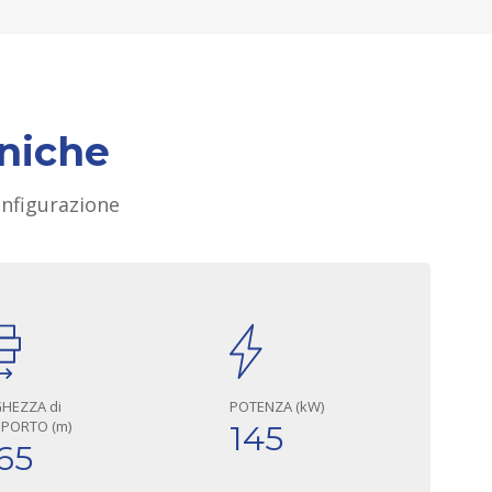
cniche
configurazione
HEZZA di
POTENZA (kW)
PORTO (m)
145
65