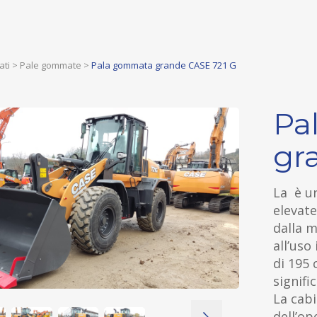
ati
>
Pale gommate
>
Pala gommata grande CASE 721 G
Pa
gr
La è u
elevate
dalla m
all’uso
di 195 
signific
La cabi
dell’op