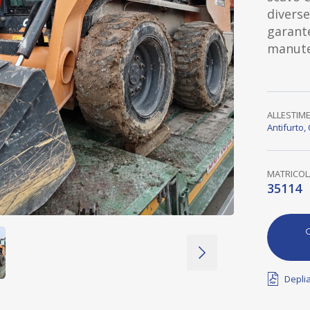
diverse 
garante
manute
ALLESTIM
Antifurto
,
MATRICOL
35114
C
Deplia