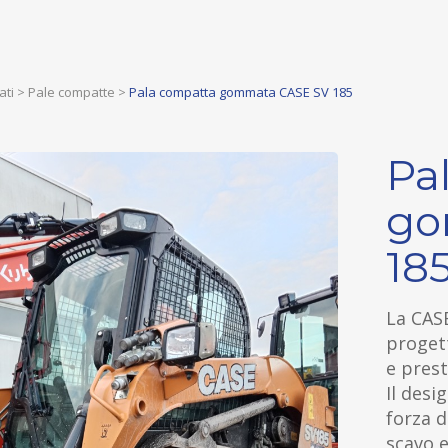
ati
>
Pale compatte
>
Pala compatta gommata CASE SV 185
Pa
go
18
La CAS
progett
e prest
Il desi
forza d
scavo e