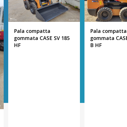
Pala compatta
Pala compatta
gommata CASE SV 185
gommata CASE
HF
B HF