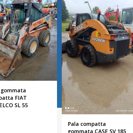
a gommata
atta FIAT
ELCO SL 55
Pala compatta
gommata CASE SV 185