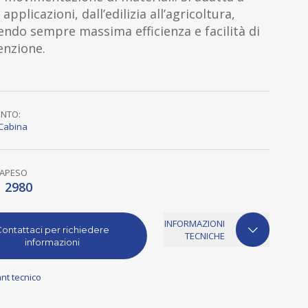
applicazioni, dall’edilizia all’agricoltura,
ndo sempre massima efficienza e facilità di
nzione.
ENTO:
Cabina
A
PESO
2980
INFORMAZIONI
ontattaci per richiedere
TECNICHE
informazioni
nt tecnico