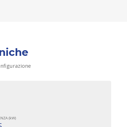
cniche
configurazione
NZA (kW)
5