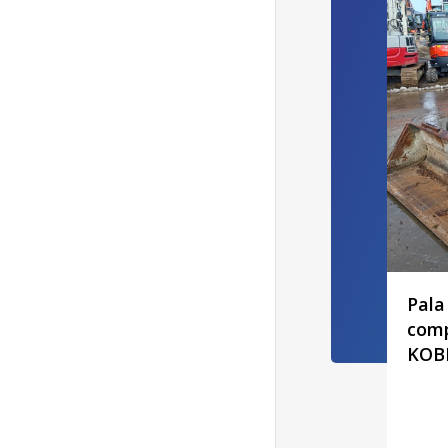
Pal
comp
KOB