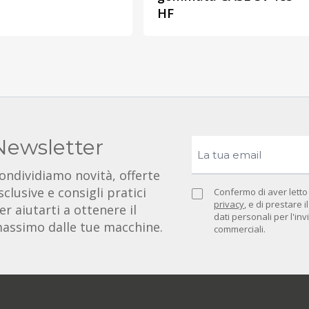
HF
Newsletter
ondividiamo novità, offerte
sclusive e consigli pratici
Confermo di aver letto
privacy
, e di prestare 
er aiutarti a ottenere il
dati personali per l'in
assimo dalle tue macchine.
commerciali.