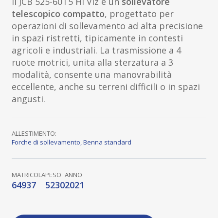
Il JCB 525-60T5 Hi Viz è un
sollevatore
telescopico compatto
, progettato per
operazioni di sollevamento ad alta precisione
in spazi ristretti, tipicamente in contesti
agricoli e industriali. La trasmissione a 4
ruote motrici, unita alla sterzatura a 3
modalità, consente una manovrabilità
eccellente, anche su terreni difficili o in spazi
angusti.
ALLESTIMENTO:
Forche di sollevamento
,
Benna standard
MATRICOLA
PESO
ANNO
64937
5230
2021