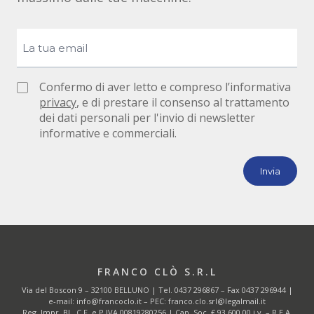
Confermo di aver letto e compreso l’informativa
privacy
, e di prestare il consenso al trattamento
dei dati personali per l'invio di newsletter
informative e commerciali.
FRANCO CLÒ S.R.L
Via del Boscon 9 – 32100 BELLUNO | Tel.
0437 296867
– Fax 0437 296944 |
e-mail:
info@francoclo.it
– PEC:
franco.clo.srl@legalmail.it
Reg. Impr. BL, C.F. e P.IVA 00819280256 | Cap. Soc. € 93.600,00 i.v. – R.E.A.