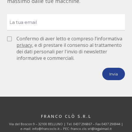
massimo dalle tue macchine.
Confermo di aver letto e compreso l’informativa
privacy
, e di prestare il consenso al trattamento
dei dati personali per l'invio di newsletter
informative e commerciali.
FRANCO CLÒ S.R.L
Via del Boscon 9 – 32100 BELLUNO | Tel.
0437 296867
– Fax 0437 296944 |
e-mail:
info@francoclo.it
– PEC:
franco.clo.srl@legalmail.it