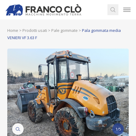
Home
>
Prodotti usati
>
Pale gommate
>
Pala gommata media
VENIERI VF 3.63 F
1/5