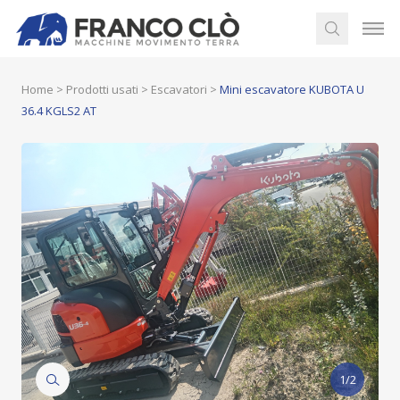
Home
>
Prodotti usati
>
Escavatori
>
Mini escavatore KUBOTA U
36.4 KGLS2 AT
1/2