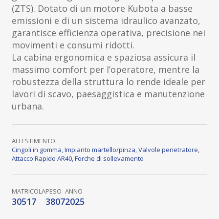
(ZTS). Dotato di un motore Kubota a basse
emissioni e di un sistema idraulico avanzato,
garantisce efficienza operativa, precisione nei
movimenti e consumi ridotti.
La cabina ergonomica e spaziosa assicura il
massimo comfort per l’operatore, mentre la
robustezza della struttura lo rende ideale per
lavori di scavo, paesaggistica e manutenzione
urbana.
ALLESTIMENTO:
Cingoli in gomma
,
Impianto martello/pinza
,
Valvole penetratore
,
Attacco Rapido AR40
,
Forche di sollevamento
MATRICOLA
PESO
ANNO
30517
3807
2025