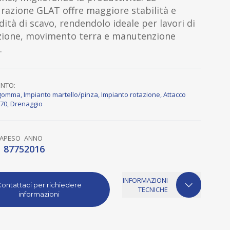
razione GLAT offre maggiore stabilità e
ità di scavo, rendendolo ideale per lavori di
zione, movimento terra e manutenzione
.
ENTO:
n gomma
,
Impianto martello/pinza
,
Impianto rotazione
,
Attacco
70
,
Drenaggio
A
PESO
ANNO
8775
2016
INFORMAZIONI
ontattaci per richiedere
TECNICHE
informazioni