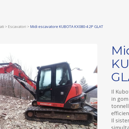
ati
>
Escavatori
>
Midi escavatore KUBOTA KX080-4 2P GLAT
Mi
KU
GL
Il Kubo
in gom
tonnell
efficien
Il sist
simulta