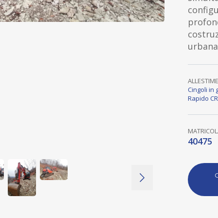
configu
profond
costru
urbana
ALLESTIM
Cingoli i
Rapido CR
MATRICOL
40475
C