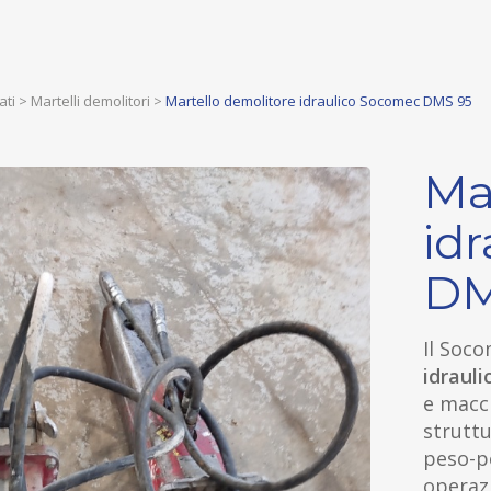
ati
>
Martelli demolitori
>
Martello demolitore idraulico Socomec DMS 95
Ma
id
DM
Il Soc
idraul
e macch
struttu
peso-po
operaz