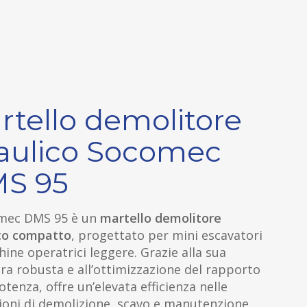
rtello demolitore
raulico Socomec
S 95
omec DMS 95 è un
martello demolitore
ico compatto
, progettato per mini escavatori
ine operatrici leggere. Grazie alla sua
ra robusta e all’ottimizzazione del rapporto
tenza, offre un’elevata efficienza nelle
ioni di demolizione, scavo e manutenzione