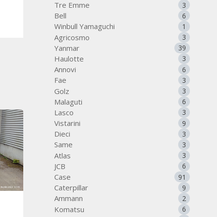
Tre Emme
3
Bell
6
Winbull Yamaguchi
1
Agricosmo
3
Yanmar
39
Haulotte
3
Annovi
6
Fae
3
Golz
3
Malaguti
6
Lasco
3
Vistarini
9
Dieci
3
Same
3
Atlas
3
JCB
6
Case
91
Caterpillar
9
Ammann
2
Komatsu
6