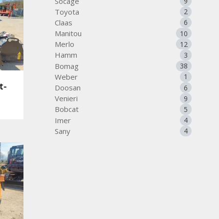
Socage
9
Toyota
2
Claas
6
Manitou
10
Merlo
12
Hamm
3
Bomag
38
Weber
1
t-
Doosan
6
Venieri
9
Bobcat
5
Imer
4
Sany
4