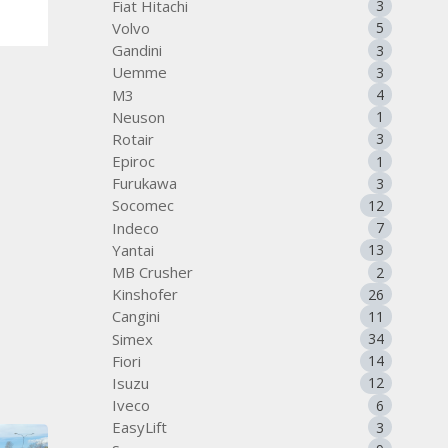
Fiat Hitachi
3
Volvo
5
Gandini
3
Uemme
3
M3
4
Neuson
1
Rotair
3
Epiroc
1
Furukawa
3
Socomec
12
Indeco
7
Yantai
13
MB Crusher
2
Kinshofer
26
Cangini
11
Simex
34
Fiori
14
Isuzu
12
Iveco
6
EasyLift
3