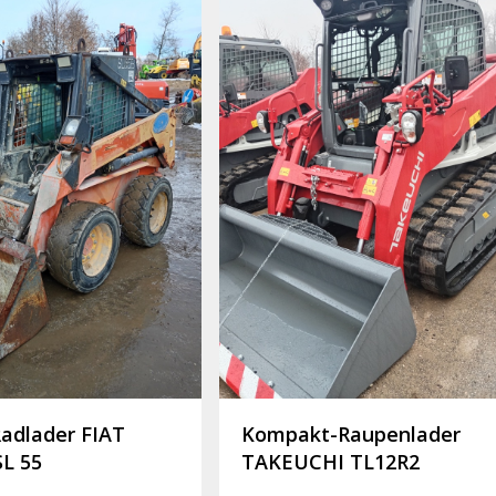
adlader FIAT
Kompakt-Raupenlader
L 55
TAKEUCHI TL12R2