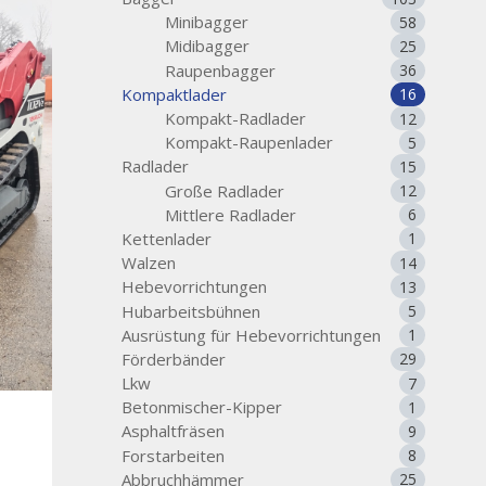
Minibagger
58
Midibagger
25
Raupenbagger
36
Kompaktlader
16
Kompakt-Radlader
12
Kompakt-Raupenlader
5
Radlader
15
Große Radlader
12
Mittlere Radlader
6
Kettenlader
1
Walzen
14
Hebevorrichtungen
13
Hubarbeitsbühnen
5
Ausrüstung für Hebevorrichtungen
1
Förderbänder
29
Lkw
7
Betonmischer-Kipper
1
Asphaltfräsen
9
Forstarbeiten
8
Abbruchhämmer
25