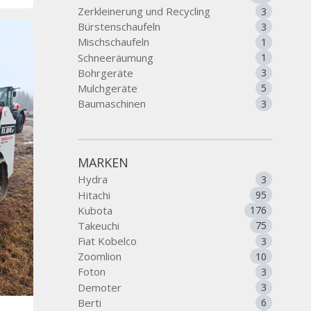
Zerkleinerung und Recycling
3
Bürstenschaufeln
3
Mischschaufeln
1
Schneeräumung
1
Bohrgeräte
3
Mulchgeräte
5
Baumaschinen
3
MARKEN
Hydra
3
Hitachi
95
Kubota
176
Takeuchi
75
Fiat Kobelco
3
Zoomlion
10
Foton
3
Demoter
3
Berti
6