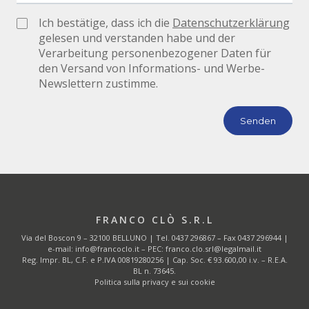
Ich bestätige, dass ich die
Datenschutzerklärung
gelesen und verstanden habe und der
Verarbeitung personenbezogener Daten für
den Versand von Informations- und Werbe-
Newslettern zustimme.
FRANCO CLÒ S.R.L
Via del Boscon 9 – 32100 BELLUNO | Tel.
0437 296867
– Fax 0437 296944 |
e-mail:
info@francoclo.it
– PEC:
franco.clo.srl@legalmail.it
Reg. Impr. BL, C.F. e P.IVA 00819280256 | Cap. Soc. € 93.600,00 i.v. – R.E.A.
BL n. 73645.
Politica sulla privacy e sui cookie