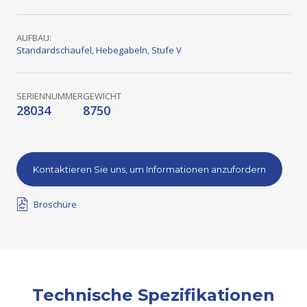
AUFBAU:
Standardschaufel
,
Hebegabeln
,
Stufe V
SERIENNUMMER
GEWICHT
28034
8750
Kontaktieren Sie uns, um Informationen anzufordern
Broschüre
Technische Spezifikationen