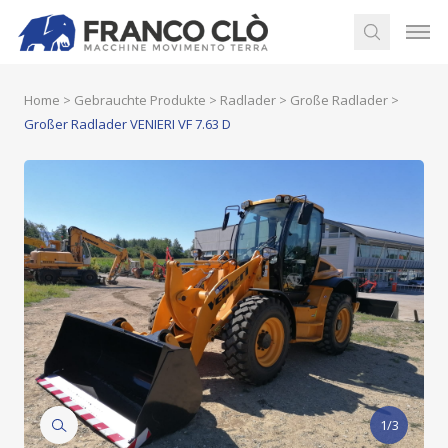
Home
>
Gebrauchte Produkte
>
Radlader
>
Große Radlader
>
Großer Radlader VENIERI VF 7.63 D
1/3