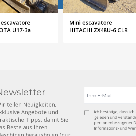
 escavatore
Mini escavatore
OTA U17-3a
HITACHI ZX48U-6 CLR
Newsletter
ir teilen Neuigkeiten,
xklusive Angebote und
Ich bestätige, dass ich
gelesen und verstand
raktische Tipps, damit Sie
personenbezogener Da
as Beste aus Ihren
Informations- und We
aschinen herausholen (nur