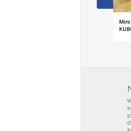
Mini
KUB
W
e
p
d
M