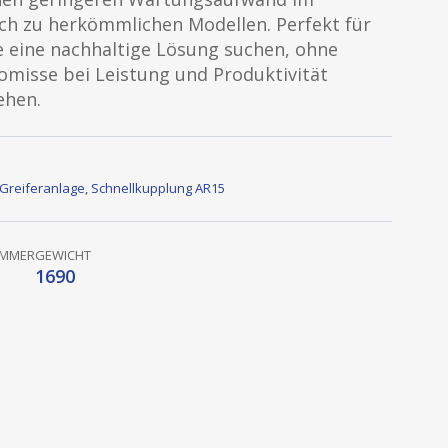
ich zu herkömmlichen Modellen. Perfekt für
ie eine nachhaltige Lösung suchen, ohne
misse bei Leistung und Produktivität
ehen.
Greiferanlage
,
Schnellkupplung AR15
UMMER
GEWICHT
1690