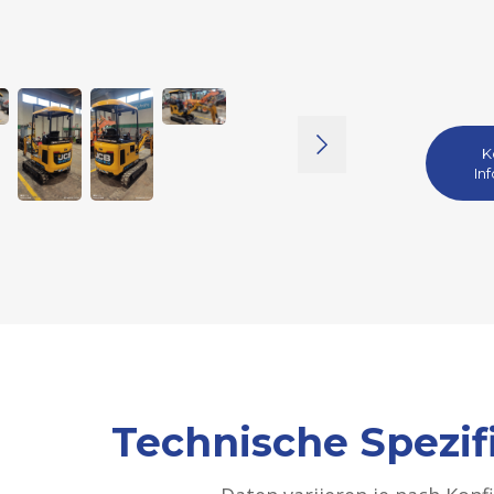
K
In
Technische Spezif