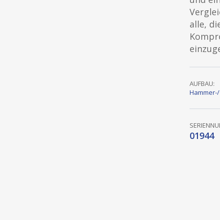
Vergle
alle, d
Kompro
einzug
AUFBAU:
Hammer-/
SERIENN
01944