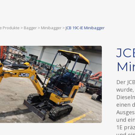
e Produkte
>
Bagger
>
Minibagger
>
JCB 19C-IE Minibagger
JC
Mi
Der JCB
wurde, 
Dieselm
einen 
Ausges
und ei
1E prä
und ei