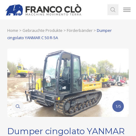
Home
>
Gebrauchte Produkte
>
Förderbänder
>
Dumper
cingolato YANMAR C 50 R-5A
1/5
Dumper cingolato YANMAR