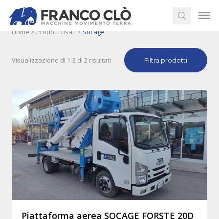
Home
>
Prodotti usati
>
Socage
Visualizzazione di 1-2 di 2 risultati
Filtra prodotti
Piattaforma aerea SOCAGE FORSTE 20D