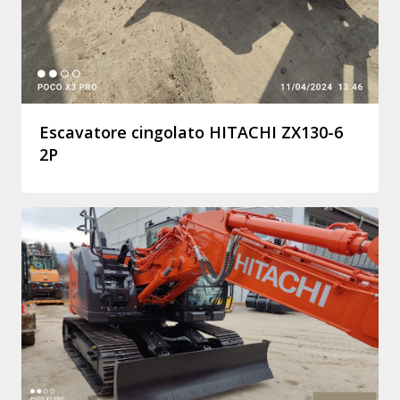
Escavatore cingolato HITACHI ZX130-6
2P