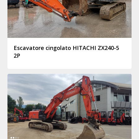
Escavatore cingolato HITACHI ZX240-5
2P