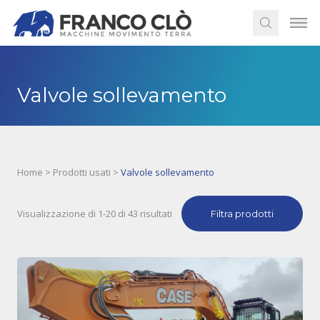
Valvole sollevamento
Home
>
Prodotti usati
>
Valvole sollevamento
Visualizzazione di 1-20 di 43 risultati
Filtra prodotti